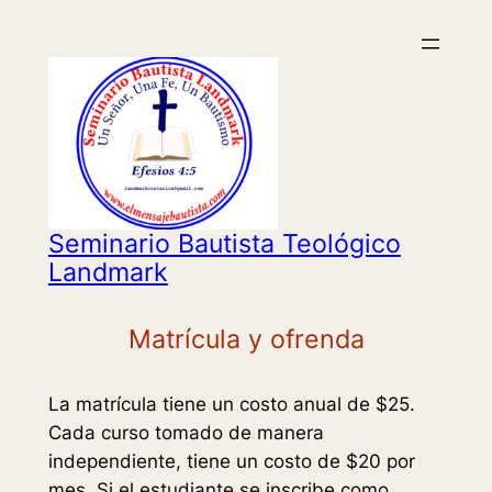
Saltar
al
contenido
Seminario Bautista Teológico
Landmark
Matrícula y ofrenda
La matrícula tiene un costo anual de $25.
Cada curso tomado de manera
independiente, tiene un costo de $20 por
mes. Si el estudiante se inscribe como